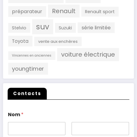
Renault
préparateur
Renault sport
suv
série limitée
Stelvio
Suzuki
Toyota
vente aux enchères
voiture électrique
Vincennes en anciennes
youngtimer
Contacts
Nom
*