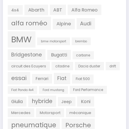
Abarth
ABT
Alfa Romeo
4x4
alfa roméo
Audi
Alpine
BMW
bmw motorsport
brembo
Bridgestone
Bugatti
carbone
circuit des Ecuyers
citadine
Dacia duster
drift
essai
Fiat
Ferrari
Fiat 500
Ford Performance
Fiat Panda 4x4
Ford mustang
hybride
Koni
Giulia
Jeep
Mercedes
Motorsport
mécanique
pneumatique
Porsche