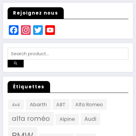
Rejoignez nous
Facebook
Instagram
Twitter
YouTube
Channel
Étiquettes
Abarth
ABT
Alfa Romeo
4x4
alfa roméo
Audi
Alpine
BMW