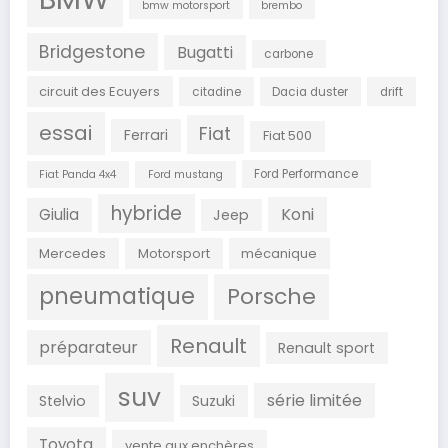
bmw motorsport
brembo
Bridgestone
Bugatti
carbone
circuit des Ecuyers
citadine
Dacia duster
drift
essai
Fiat
Ferrari
Fiat 500
Ford Performance
Fiat Panda 4x4
Ford mustang
hybride
Koni
Giulia
Jeep
Mercedes
Motorsport
mécanique
pneumatique
Porsche
Renault
préparateur
Renault sport
suv
série limitée
Stelvio
Suzuki
Toyota
vente aux enchères