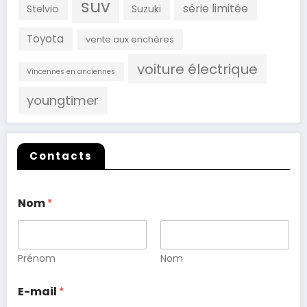
suv
série limitée
Stelvio
Suzuki
Toyota
vente aux enchères
voiture électrique
Vincennes en anciennes
youngtimer
Contacts
Nom
*
Prénom
Nom
E-mail
*