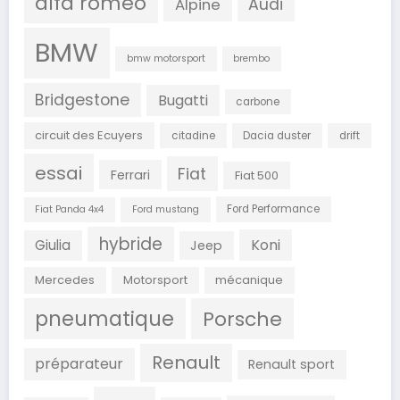
alfa roméo
Audi
Alpine
BMW
bmw motorsport
brembo
Bridgestone
Bugatti
carbone
circuit des Ecuyers
citadine
Dacia duster
drift
essai
Fiat
Ferrari
Fiat 500
Ford Performance
Fiat Panda 4x4
Ford mustang
hybride
Koni
Giulia
Jeep
Mercedes
Motorsport
mécanique
pneumatique
Porsche
Renault
préparateur
Renault sport