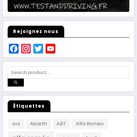
Rejoignez nous
Facebook
Instagram
Twitter
YouTube
Channel
Étiquettes
Abarth
ABT
Alfa Romeo
4x4