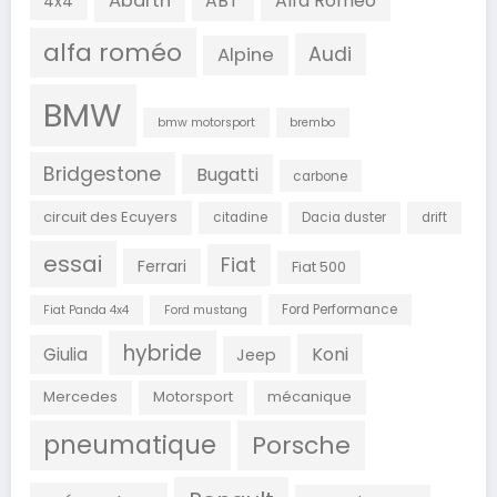
Abarth
ABT
Alfa Romeo
4x4
alfa roméo
Audi
Alpine
BMW
bmw motorsport
brembo
Bridgestone
Bugatti
carbone
circuit des Ecuyers
citadine
Dacia duster
drift
essai
Fiat
Ferrari
Fiat 500
Ford Performance
Fiat Panda 4x4
Ford mustang
hybride
Koni
Giulia
Jeep
Mercedes
Motorsport
mécanique
pneumatique
Porsche