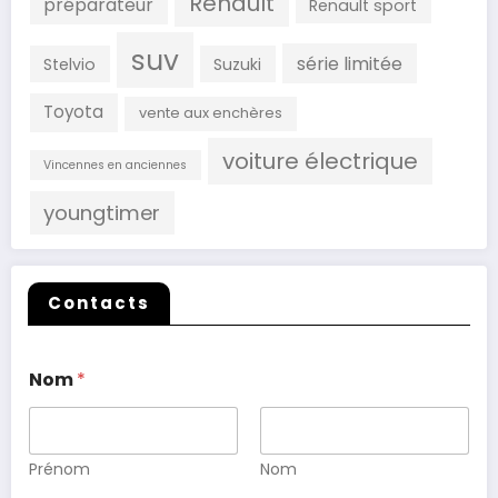
Renault
préparateur
Renault sport
suv
série limitée
Stelvio
Suzuki
Toyota
vente aux enchères
voiture électrique
Vincennes en anciennes
youngtimer
Contacts
Nom
*
Prénom
Nom