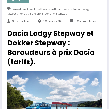
Actualités
,
,
,
,
,
,
,
Baroudeur
Black Line
Crossover
Dacia
Dokker
Duster
Lodgy
,
,
,
,
Lowcost
Renault
Sandero
Silver Line
Stepway
Steve Jolibois
3 Octobre 2014
0 Commentaires
Dacia Lodgy Stepway et
Dokker Stepway :
Baroudeurs à prix Dacia
(tarifs).