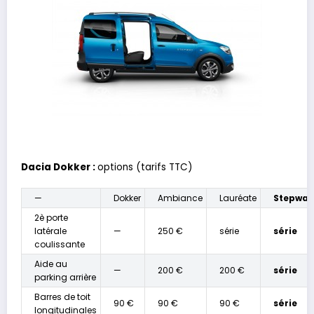
Dacia Dokker :
options (tarifs TTC)
—
Dokker
Ambiance
Lauréate
Stepway
2è porte
latérale
—
250 €
série
série
coulissante
Aide au
—
200 €
200 €
série
parking arrière
Barres de toit
90 €
90 €
90 €
série
longitudinales