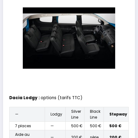
Dacia Lodgy :
options (tarifs TTC)
Silver
Black
—
Lodgy
Stepway
Line
Line
7 places
—
500 €
500 €
500 €
Aide au
—
200 €
série
200 €