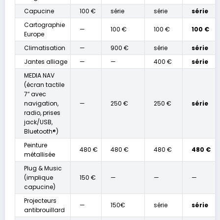
Capucine
100 €
série
série
série
Cartographie
—
100 €
100 €
100 €
Europe
Climatisation
—
900 €
série
série
Jantes alliage
—
—
400 €
série
MEDIA NAV
(écran tactile
7″ avec
navigation,
—
250 €
250 €
série
radio, prises
jack/USB,
Bluetooth®)
Peinture
480 €
480 €
480 €
480 €
métallisée
Plug & Music
(implique
150 €
—
—
—
capucine)
Projecteurs
—
150€
série
série
antibrouillard