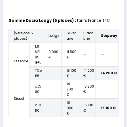
Gamme Dacia Lodgy (5 places)
:
tarifs France TTC
(versions 5
Silver
Black
Lodgy
Stepway
places)
Line
Line
1.6
MPI
9 990
11 500
—
—
85
€
€
Essence
GPL
TCe
13 100
14 200
—
14 200 €
115
€
€
14
dCi
15 300
—
200
—
90
€
€
Diesel
15
dCi
16 100
—
000
16 100 €
110
€
€