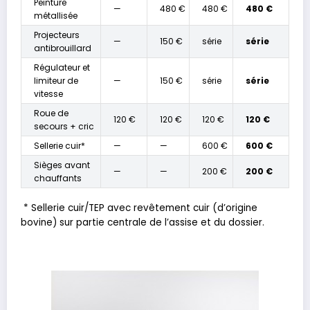
Peinture
—
480 €
480 €
480 €
métallisée
Projecteurs
—
150 €
série
série
antibrouillard
Régulateur et
limiteur de
—
150 €
série
série
vitesse
Roue de
120 €
120 €
120 €
120 €
secours + cric
Sellerie cuir*
—
—
600 €
600 €
Sièges avant
—
—
200 €
200 €
chauffants
* Sellerie cuir/TEP avec revêtement cuir (d’origine
bovine) sur partie centrale de l’assise et du dossier.