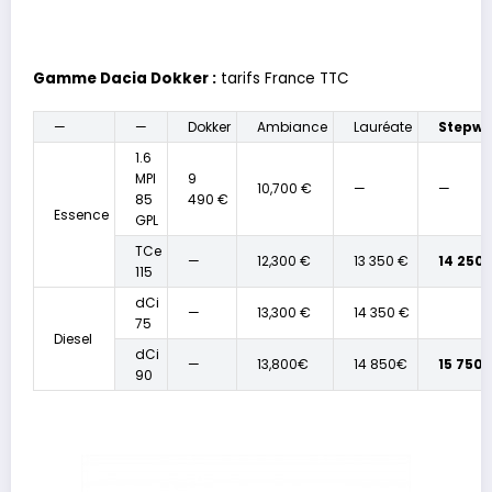
Gamme Dacia Dokker :
tarifs France TTC
—
—
Dokker
Ambiance
Lauréate
Stepw
1.6
MPI
9
10,700 €
—
—
85
490 €
Essence
GPL
TCe
—
12,300 €
13 350 €
14 250 
115
dCi
—
13,300 €
14 350 €
75
Diesel
dCi
—
13,800€
14 850€
15 750 
90