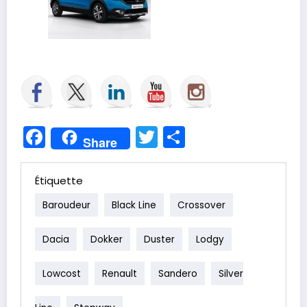
Facebook
Twitter
Partager
Share
Étiquette
Baroudeur
Black Line
Crossover
Dacia
Dokker
Duster
Lodgy
Lowcost
Renault
Sandero
Silver