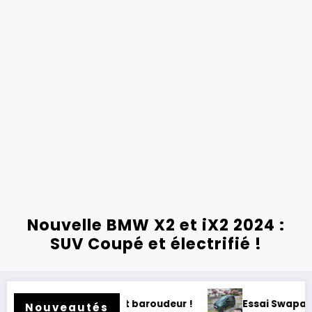
Nouvelle BMW X2 et iX2 2024 :
SUV Coupé et électrifié !
ota RAV 4 2026 : 32 ans d’héritage !
Bridgestone Pot
Nouveautés