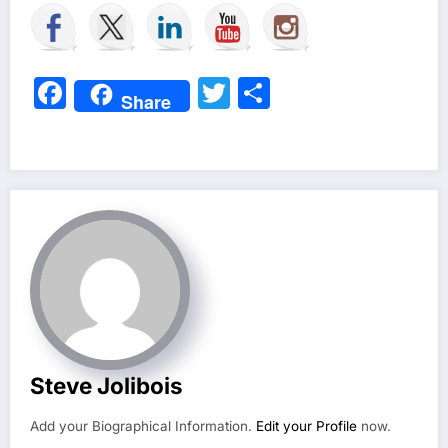
Facebook
Twitter
Partager
Share
Steve Jolibois
Add your Biographical Information.
Edit your Profile
now.