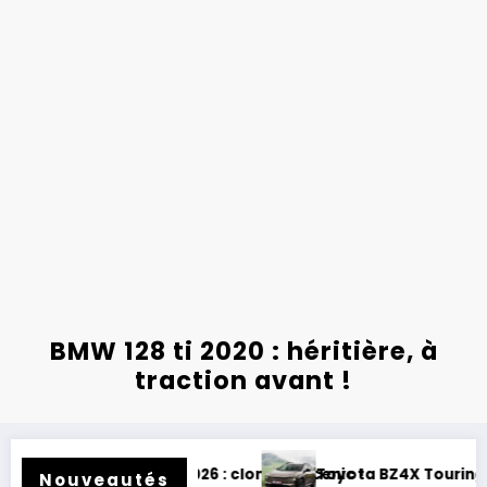
BMW 128 ti 2020 : héritière, à
traction avant !
de Scenic !
Toyota BZ4X Touring : électrique et baroudeur !
Nouveautés