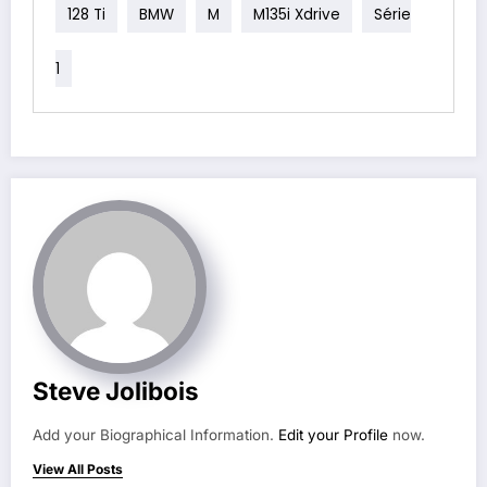
128 Ti
BMW
M
M135i Xdrive
Série
1
Steve Jolibois
Add your Biographical Information.
Edit your Profile
now.
View All Posts