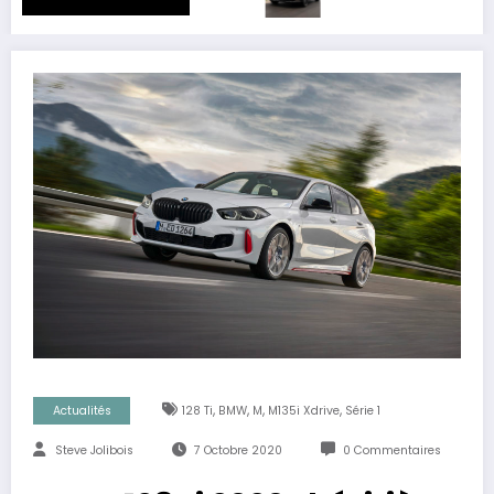
,
,
,
,
Actualités
128 Ti
BMW
M
M135i Xdrive
Série 1
Steve Jolibois
7 Octobre 2020
0 Commentaires