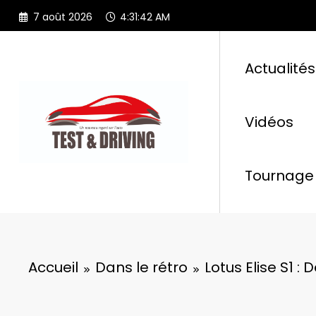
Aller
7 août 2026
4:31:45 AM
au
contenu
Actualités
Vidéos
Tournage 
Accueil
Dans le rétro
Lotus Elise S1 : 