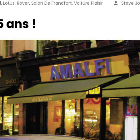
,
,
,
,
1
Lotus
Rover
Salon De Francfort
Voiture Plaisir
Steve Jo
5 ans !