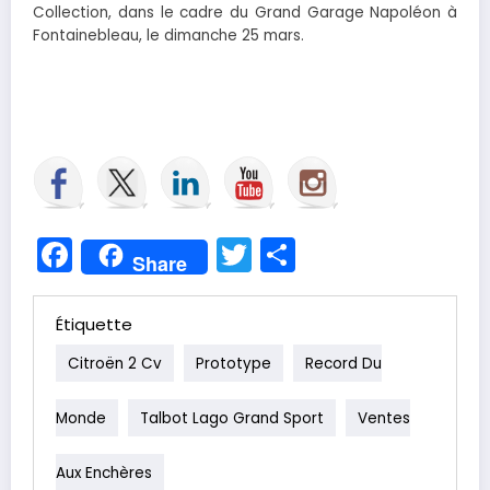
Collection, dans le cadre du Grand Garage Napoléon à
Fontainebleau, le dimanche 25 mars.
Facebook
Twitter
Partager
Share
Étiquette
Citroën 2 Cv
Prototype
Record Du
Monde
Talbot Lago Grand Sport
Ventes
Aux Enchères