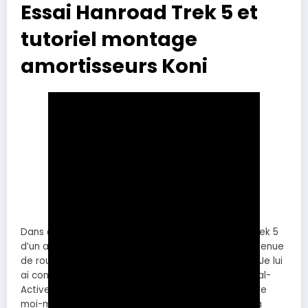
Essai Hanroad Trek 5 et
tutoriel montage
amortisseurs Koni
Dans cette vidéo je vais essayer le van Hanroad Trek 5
d’un abonné qui rencontre des problèmes avec la tenue
de route principalement au niveau du train arrière. Je lui
ai conseillé de monter des amortisseurs Koni Spécial-
Active qui améliorent la tenue de route. Je vais faire
moi-même le montage avec un tutoriel et tester la