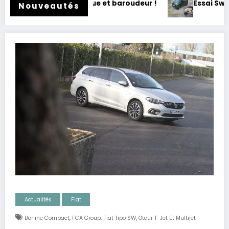
sai Swapa ZIP : Voiture sans permis, mais fun !
Essai 
Nouveautés
Actualités
Fiat
,
,
,
Berline Compact
FCA Group
Fiat Tipo SW
Oteur T-Jet Et Multijet