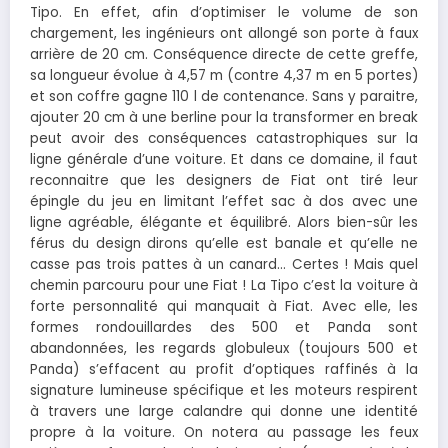
Tipo. En effet, afin d’optimiser le volume de son
chargement, les ingénieurs ont allongé son porte à faux
arrière de 20 cm. Conséquence directe de cette greffe,
sa longueur évolue à 4,57 m (contre 4,37 m en 5 portes)
et son coffre gagne 110 l de contenance. Sans y paraitre,
ajouter 20 cm à une berline pour la transformer en break
peut avoir des conséquences catastrophiques sur la
ligne générale d’une voiture. Et dans ce domaine, il faut
reconnaitre que les designers de Fiat ont tiré leur
épingle du jeu en limitant l’effet sac à dos avec une
ligne agréable, élégante et équilibré. Alors bien-sûr les
férus du design dirons qu’elle est banale et qu’elle ne
casse pas trois pattes à un canard… Certes ! Mais quel
chemin parcouru pour une Fiat ! La Tipo c’est la voiture à
forte personnalité qui manquait à Fiat. Avec elle, les
formes rondouillardes des 500 et Panda sont
abandonnées, les regards globuleux (toujours 500 et
Panda) s’effacent au profit d’optiques raffinés à la
signature lumineuse spécifique et les moteurs respirent
à travers une large calandre qui donne une identité
propre à la voiture. On notera au passage les feux