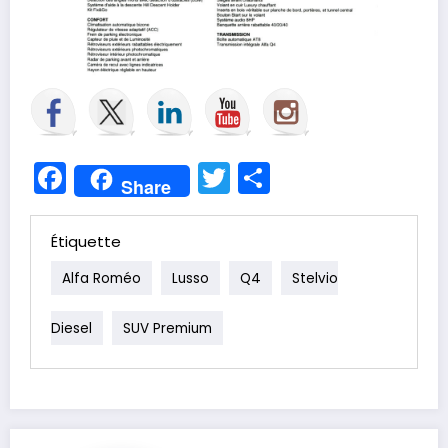
Facebook
Twitter
Partager
Share
Étiquette
Alfa Roméo
Lusso
Q4
Stelvio
Diesel
SUV Premium