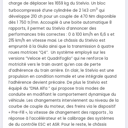
charge de déplacer les 1659 kg du Stelvio. Un bloc
3
turbocompressé d’une cylindrée de 2 143 cm
qui
développe 210 ch pour un couple de 470 Nm disponible
dès 1 750 tr/mn. Accouplé à une boite automatique 8
rapports, il permet au Stelvio d’annoncer des
performances très correctes : 0 à 100 km/h en 6,6 s et
215 km/h en vitesse maxi. Le châssis du Stelvio est
emprunté à la Giulia ainsi que la transmission à quatre
roues motrices ”Q4”. Un système employé sur les
versions ”Veloce et Quadrifoglio” qui ne renforce la
motricité vers le train avant qu’en cas de perte
d’adhérence du train arrière. En clair, le Stelvio est une
propulsion en condition normale et une intégrale quand
l’adhérence devient précaire. De plus le Stelvio est
équipé du ”DNA Alfa ” qui propose trois modes de
conduite en modifiant le comportement dynamique du
véhicule. Les changements interviennent au niveau de la
courbe de couple du moteur, des freins via le dispositif
« Pre-Fill », la vitesse de changement des rapports , la
réponse à l’accélérateur et le calibrage des systèmes
de du contrôle ESC et ASR. Pour le reste, le châssis