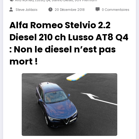
Alfa Roméo
Lusso
Q4
Stelvio Diesel
SUV Premium
Steve Jolibois
20 Décembre 2018
0 Commentaires
Alfa Romeo Stelvio 2.2
Diesel 210 ch Lusso AT8 Q4
: Non le diesel n’est pas
mort !