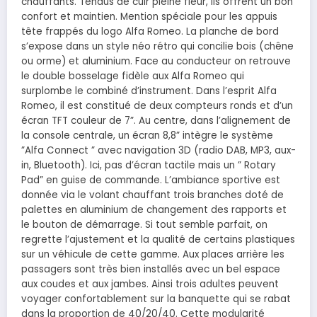
chauffants. Tendus de cuir pleine fleur, ils offrent un bon
confort et maintien. Mention spéciale pour les appuis
tête frappés du logo Alfa Romeo. La planche de bord
s’expose dans un style néo rétro qui concilie bois (chêne
ou orme) et aluminium. Face au conducteur on retrouve
le double bosselage fidèle aux Alfa Romeo qui
surplombe le combiné d’instrument. Dans l’esprit Alfa
Romeo, il est constitué de deux compteurs ronds et d’un
écran TFT couleur de 7”. Au centre, dans l’alignement de
la console centrale, un écran 8,8” intègre le système
”Alfa Connect ” avec navigation 3D (radio DAB, MP3, aux-
in, Bluetooth). Ici, pas d’écran tactile mais un ” Rotary
Pad” en guise de commande. L’ambiance sportive est
donnée via le volant chauffant trois branches doté de
palettes en aluminium de changement des rapports et
le bouton de démarrage. Si tout semble parfait, on
regrette l’ajustement et la qualité de certains plastiques
sur un véhicule de cette gamme. Aux places arrière les
passagers sont très bien installés avec un bel espace
aux coudes et aux jambes. Ainsi trois adultes peuvent
voyager confortablement sur la banquette qui se rabat
dans la proportion de 40/20/40. Cette modularité