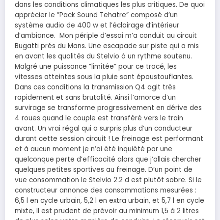
dans les conditions climatiques les plus critiques. De quoi
apprécier le ”Pack Sound Tehatre” composé d’un
système audio de 400 w et l’éclairage d’intérieur
d’ambiance. Mon périple d’essai m’a conduit au circuit
Bugatti prés du Mans. Une escapade sur piste qui a mis
en avant les qualités du Stelvio à un rythme soutenu.
Malgré une puissance ”limitée” pour ce tracé, les
vitesses atteintes sous la pluie sont époustouflantes.
Dans ces conditions la transmission Q4 agit très
rapidement et sans brutalité. Ainsi l’amorce d’un
survirage se transforme progressivement en dérive des
4 roues quand le couple est transféré vers le train
avant. Un vrai régal qui a surpris plus d’un conducteur
durant cette session circuit ! Le freinage est performant
et à aucun moment je n’ai été inquiété par une
quelconque perte d’efficacité alors que j’allais chercher
quelques petites sportives au freinage. D’un point de
vue consommation le Stelvio 2.2 d est plutôt sobre. Si le
constructeur annonce des consommations mesurées :
6,5 l en cycle urbain, 5,2 l en extra urbain, et 5,7 l en cycle
mixte, Il est prudent de prévoir au minimum 1,5 à 2 litres