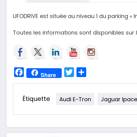
UFODRIVE est située au niveau 1 du parking « I
Toutes les informations sont disponibles sur 
Facebook
Twitter
Partager
Share
Étiquette
Audi E-Tron
Jaguar Ipac