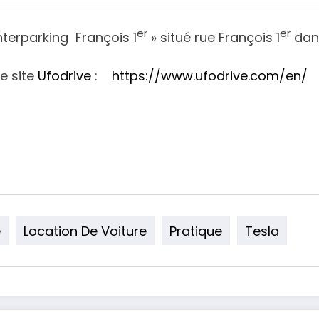
er
er
nterparking François 1
» situé rue François 1
dans
le site
Ufodrive
:
https://www.ufodrive.com/en/
e
Location De Voiture
Pratique
Tesla