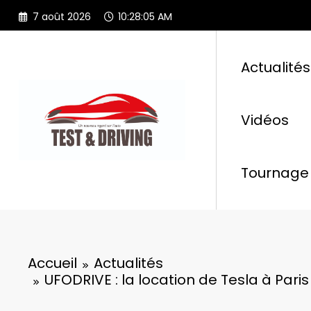
Aller
7 août 2026
10:28:07 AM
au
contenu
Actualités
Vidéos
Tournage 
Accueil
Actualités
UFODRIVE : la location de Tesla à Paris