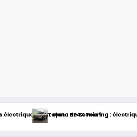
: électrique et baroudeur !
Essai Swapa ZIP : Voitu