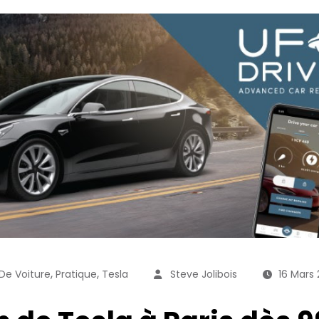
,
,
De Voiture
Pratique
Tesla
Steve Jolibois
16 Mars