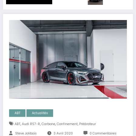
ABT
Actualités
,
,
,
,
ABT
Audi RS7-R
Carbone
Confinement
Préârateur
Steve Jolibois
3 Avril 2020
0 Commentaires