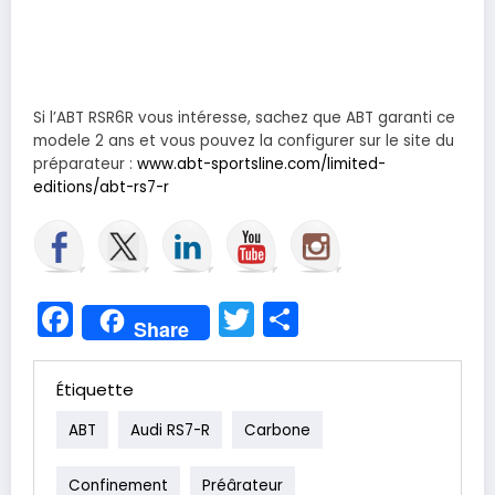
Si l’ABT RSR6R vous intéresse, sachez que ABT garanti ce
modele 2 ans et vous pouvez la configurer sur le site du
préparateur :
www.abt-sportsline.com/limited-
editions/abt-rs7-r
Facebook
Twitter
Partager
Share
Étiquette
ABT
Audi RS7-R
Carbone
Confinement
Préârateur