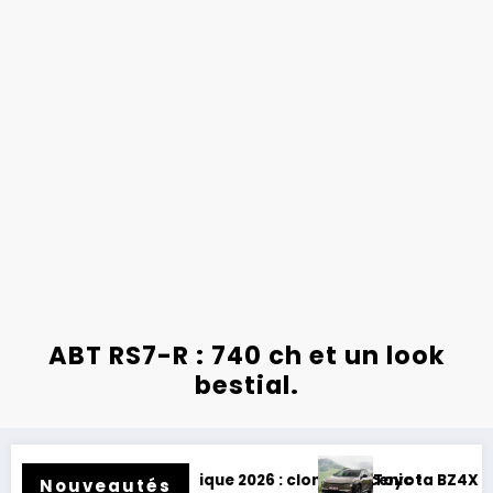
ABT RS7-R : 740 ch et un look
bestial.
rique 2026 : clone de Scenic !
Toyota BZ4X Touring : électrique et b
Nouveautés