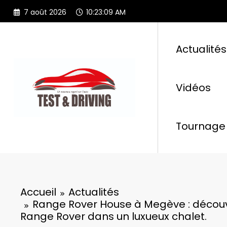
Aller
7 août 2026
10:23:11 AM
au
contenu
Actualités
Vidéos
Tournage 
Accueil
Actualités
Range Rover House à Megève : découve
Range Rover dans un luxueux chalet.