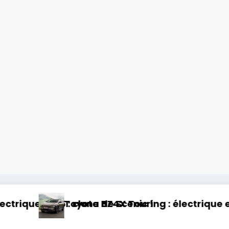
trique et baroudeur !
Essai Swapa ZIP : Voiture san