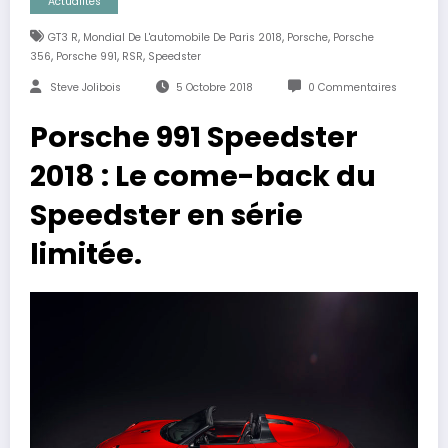
Actualités
,
,
,
GT3 R
Mondial De L'automobile De Paris 2018
Porsche
Porsche
,
,
,
356
Porsche 991
RSR
Speedster
Steve Jolibois
5 Octobre 2018
0 Commentaires
Porsche 991 Speedster
2018 : Le come-back du
Speedster en série
limitée.