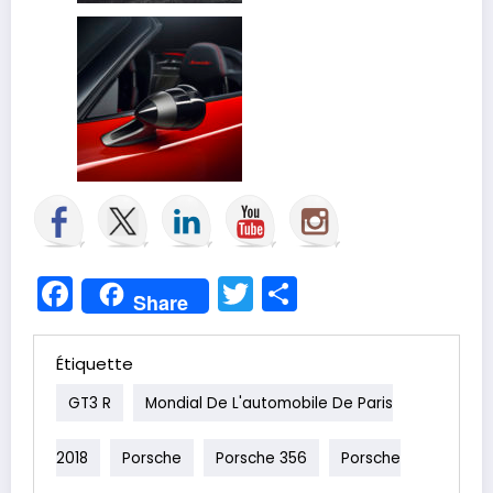
Facebook
Twitter
Partager
Share
Étiquette
GT3 R
Mondial De L'automobile De Paris
2018
Porsche
Porsche 356
Porsche