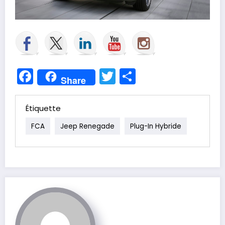
Facebook
Twitter
Partager
Share
Étiquette
FCA
Jeep Renegade
Plug-In Hybride