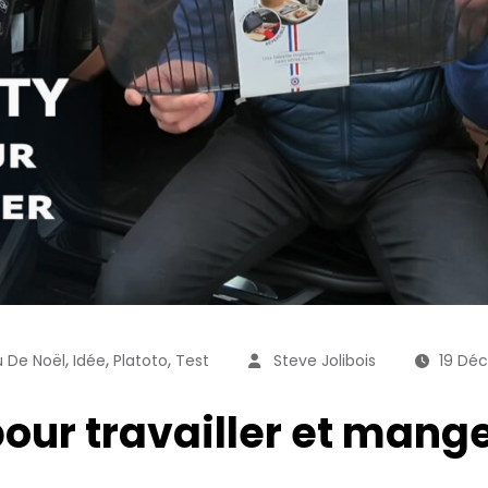
,
,
,
 De Noël
Idée
Platoto
Test
Steve Jolibois
19 Dé
pour travailler et mange