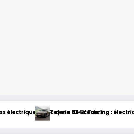
 électrique et baroudeur !
Essai Swapa ZIP : Voitur