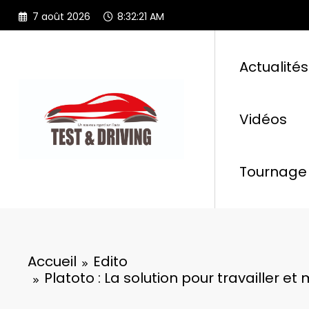
Aller
7 août 2026
8:32:22 AM
au
contenu
Actualités
Vidéos
Tournage 
Accueil
Edito
Platoto : La solution pour travailler et