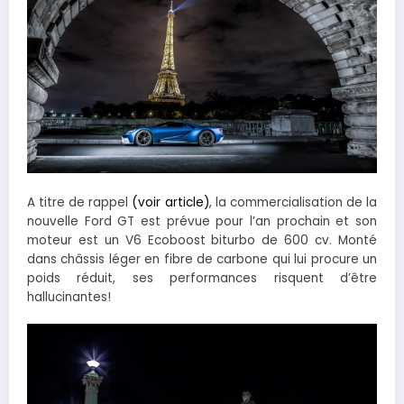
A titre de rappel
(voir article)
, la commercialisation de la
nouvelle Ford GT est prévue pour l’an prochain et son
moteur est un V6 Ecoboost biturbo de 600 cv. Monté
dans châssis léger en fibre de carbone qui lui procure un
poids réduit, ses performances risquent d’être
hallucinantes!