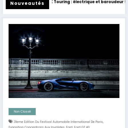
uring : électrique et baroudeur !
Essai Swapa ZIP : 
Nouveautés
Non Classé
,
31eme Edition Du Festival Automobile International De Paris
,
,
Exposition Conceptcars Aux Invalides
Ford
Ford GT 40