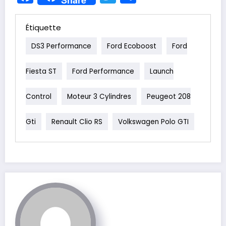
Étiquette
DS3 Performance
Ford Ecoboost
Ford
Fiesta ST
Ford Performance
Launch
Control
Moteur 3 Cylindres
Peugeot 208
Gti
Renault Clio RS
Volkswagen Polo GTI