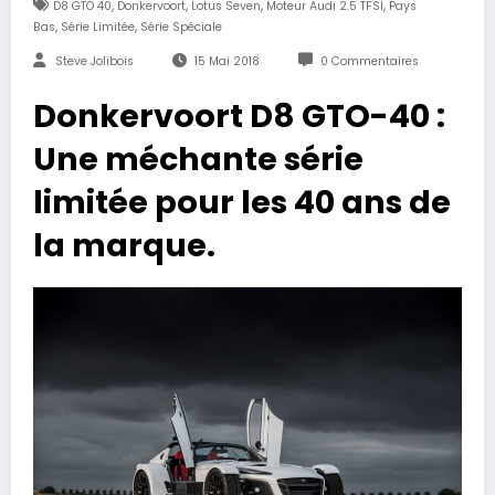
,
,
,
,
D8 GTO 40
Donkervoort
Lotus Seven
Moteur Audi 2.5 TFSI
Pays
,
,
Bas
Série Limitée
Série Spéciale
Steve Jolibois
15 Mai 2018
0 Commentaires
Donkervoort D8 GTO-40 :
Une méchante série
limitée pour les 40 ans de
la marque.