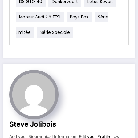
D8 GTO 40
Donkervoort
Lotus Seven
Moteur Audi 2.5 TFSI
Pays Bas
Série
Limitée
Série Spéciale
Steve Jolibois
Add your Biographical Information.
Edit your Profile
now.