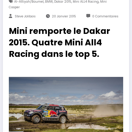
,
,
,
,
Al-Attiyah/Baumel
BMW
Dakar 2015
Mini ALL4 Racing
Mini
Cooper
Steve Jolibois
20 Janvier 2015
0 Commentaires
Mini remporte le Dakar
2015. Quatre Mini All4
Racing dans le top 5.