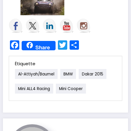
Facebook
Twitter
Partager
Share
Étiquette
Al-Attiyah/Baumel
BMW
Dakar 2015
Mini ALL4 Racing
Mini Cooper