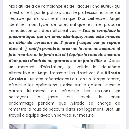
Mais au-delà de l’ambiance et de l’accueil chaleureux qui
m’est offert par le patron, c’est le professionnalisme de
l’équipe qui m’a vraiment marqué. D’un œil expert Angel
identifie mon type de pneumatique et me propose
immédiatement deux alternatives.
« S
ois je remplace le
pneumatique par un pneu identique, mais cela impose
un délai de livraison de 3 jours (risqué car je
repars
dans 4…)
, soit je prends le pneu de la roue de secour
s
et
je
le monte sur la jante alu et j
‘équipe la roue de secours
d’un
pneu d’entrée de gamme sur la jante tôle. »
Après
un moment d’hésitation, je valide la deuxième
alternative et Angel transmet les directives à
« A
lfredo
Garcia »
(un des mécaniciens) qui, en un temps record,
effectue les opérations. Cerise sur le gâteau, c’est le
patron lui-même qui effectue les finitions en
nettoyant la jante qui avait le pneu
endommagé pendant que Alfredo se charge de
remettre la roue de secours dans son logement. Bref, un
travail d’équipe avec un service sur mesure…