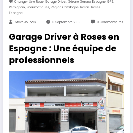
,
,
,
,
Changer Une Roue
Garage Driver
Gérone Gerona Espagne
GPS
,
,
,
,
Perpignan
Pneumatiques
Région Catalogne
Rosas
Roses
Espagne
Steve Jolibois
6 Septembre 2015
0 Commentaires
Garage Driver à Roses en
Espagne : Une équipe de
professionnels