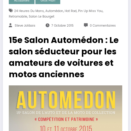
Actualités
Gros Plan
,
,
,
,
24 Heures Du Mans
Automédon
Hot Rod
Pin Up Miss You
,
Retromobile
Salon Le Bourget
Steve Jolibois
7 Octobre 2015
0 Commentaires
15e Salon Automédon : Le
salon séducteur pour les
amateurs de voitures et
motos anciennes