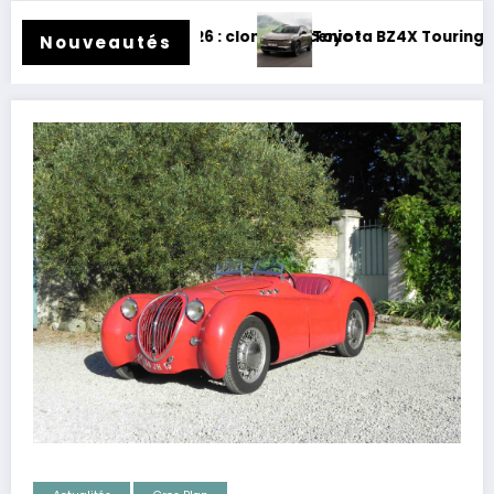
clone de Scenic !
Toyota BZ4X Touring : électrique et baroudeur !
Nouveautés