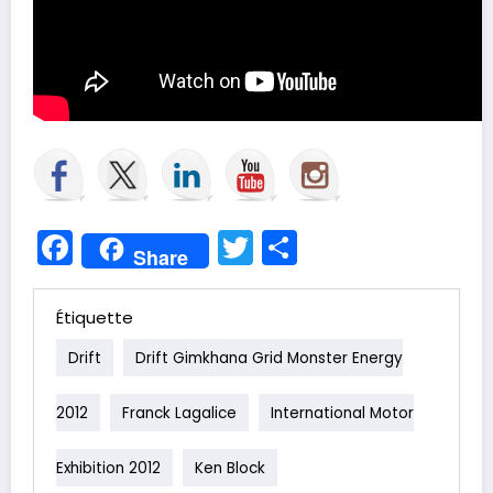
Facebook
Twitter
Partager
Share
Étiquette
Drift
Drift Gimkhana Grid Monster Energy
2012
Franck Lagalice
International Motor
Exhibition 2012
Ken Block