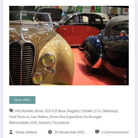
Gros Plan
,
,
,
,
,
Alfa Roméo
Bmw 323i E21 Baur
Bugatti
Citroën 2 Cv
Delahaye
,
,
,
Ford Taunus
Low Riders
Parce Des Exposition Du Bourget
,
,
Retromobile 2012
Salsom
Tricyclecar
Steve Jolibois
25 Novembre 2012
0 Commentaires