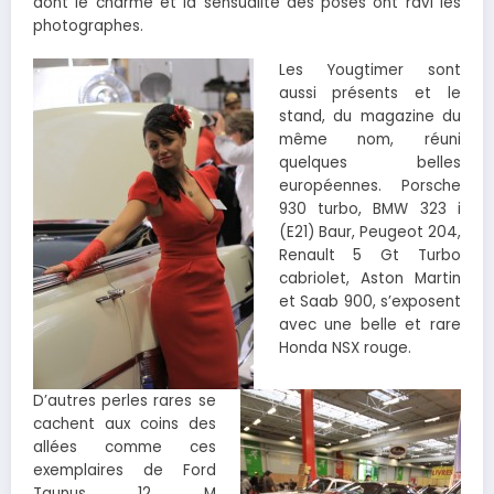
dont le charme et la sensualité des poses ont ravi les
photographes.
Les Yougtimer sont
aussi présents et le
stand, du magazine du
même nom, réuni
quelques belles
européennes. Porsche
930 turbo, BMW 323 i
(E21) Baur, Peugeot 204,
Renault 5 Gt Turbo
cabriolet, Aston Martin
et Saab 900, s’exposent
avec une belle et rare
Honda NSX rouge.
D’autres perles rares se
cachent aux coins des
allées comme ces
exemplaires de Ford
Taunus 12 M