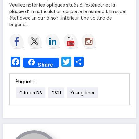
Veuillez noter les optiques situés à l’extérieur et la
plaque d’immatriculation qui porte le numéro 1. En super
état avec un cuir à noir l’intérieur. Une voiture de
brigand…
Facebook
Twitter
Partager
Share
Étiquette
Citroen DS
DS21
Youngtimer