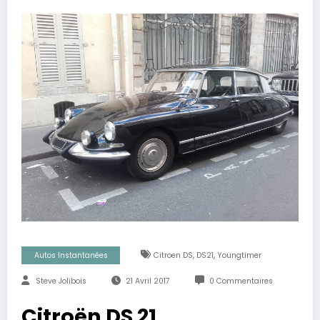
,
,
Autos Instantanées
Citroen DS
DS21
Youngtimer
Steve Jolibois
21 Avril 2017
0 Commentaires
Citroën DS 21