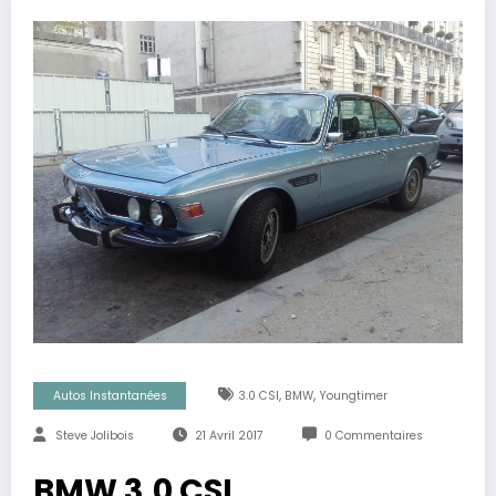
,
,
Autos Instantanées
3.0 CSI
BMW
Youngtimer
Steve Jolibois
21 Avril 2017
0 Commentaires
BMW 3.0 CSI.