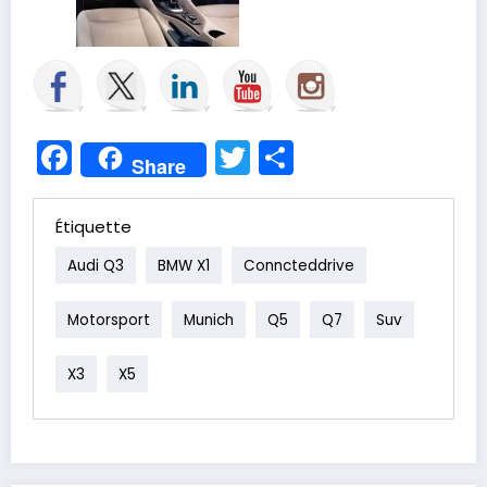
Facebook
Twitter
Partager
Share
Étiquette
Audi Q3
BMW X1
Conncteddrive
Motorsport
Munich
Q5
Q7
Suv
X3
X5