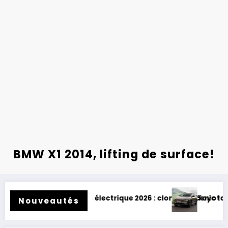
BMW X1 2014, lifting de surface!
ross électrique 2026 : clone de Scenic !
Toyota BZ4X Touring : électr
Nouveautés