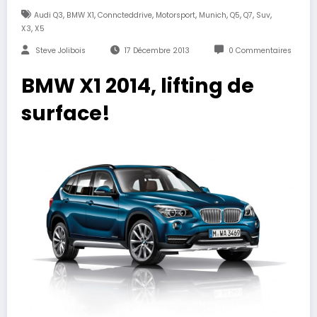
,
,
,
,
,
,
,
,
Audi Q3
BMW X1
Conncteddrive
Motorsport
Munich
Q5
Q7
Suv
,
X3
X5
Steve Jolibois
17 Décembre 2013
0 Commentaires
BMW X1 2014, lifting de
surface!