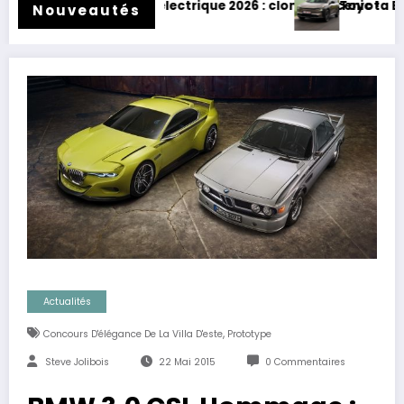
s électrique 2026 : clone de Scenic !
Toyota BZ4X Touring : électriqu
Nouveautés
Actualités
,
Concours D'élégance De La Villa D'este
Prototype
Steve Jolibois
22 Mai 2015
0 Commentaires