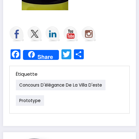
Facebook
Twitter
Partager
Share
Étiquette
Concours D'élégance De La Villa D'este
Prototype