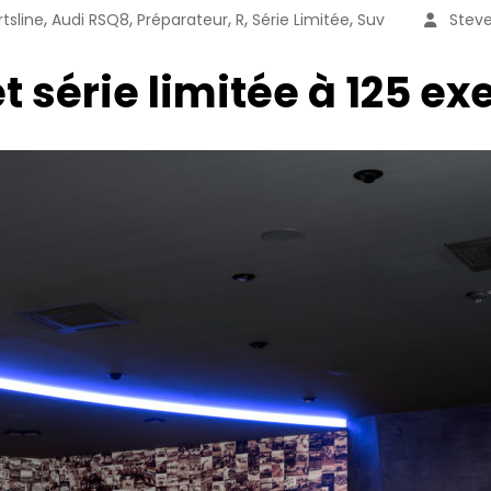
,
,
,
,
,
tsline
Audi RSQ8
Préparateur
R
Série Limitée
Suv
Steve
et série limitée à 125 e