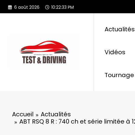
Aller
6 août 2026
10:22:35 PM
au
contenu
Actualités
Vidéos
Tournage 
Accueil
Actualités
ABT RSQ 8 R : 740 ch et série limitée à