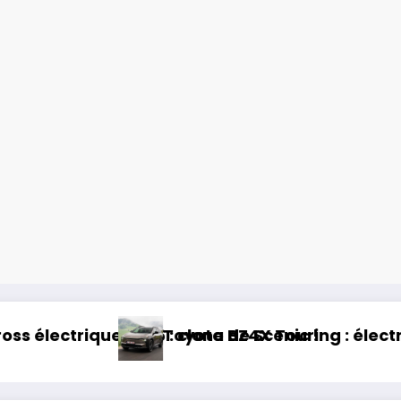
ctrique et baroudeur !
Essai Swapa ZIP : Voiture san