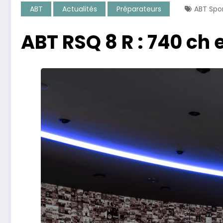
ABT
Actualités
Préparateurs
ABT Spor
ABT RSQ 8 R : 740 ch 