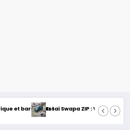
s permis, mais fun !
Essai Toyota RAV 4 2026 : 32 an