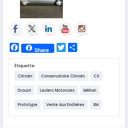
Facebook
Twitter
Partager
Share
Étiquette
Citroën
Conservatoire Citroën
CX
Drouot
Leclerc Motorcars
Méhari
Prototype
Vente Aux Enchères
XM