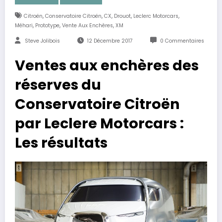
,
,
,
,
,
Citroën
Conservatoire Citroën
CX
Drouot
Leclerc Motorcars
,
,
,
Méhari
Prototype
Vente Aux Enchères
XM
Steve Jolibois
12 Décembre 2017
0 Commentaires
Ventes aux enchères des
réserves du
Conservatoire Citroën
par Leclere Motorcars :
Les résultats