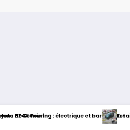
que et baroudeur !
Essai Swapa ZIP : Voiture sans pe