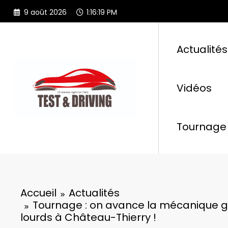
Aller
9 août 2026
1:16:20 PM
au
contenu
Actualités
Vidéos
Tournage 
Accueil
Actualités
Tournage : on avance la mécanique g
lourds à Château-Thierry !