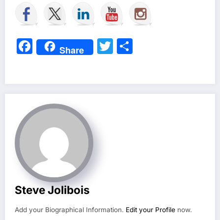
Facebook
Twitter
Partager
Share
Steve Jolibois
Add your Biographical Information.
Edit your Profile
now.