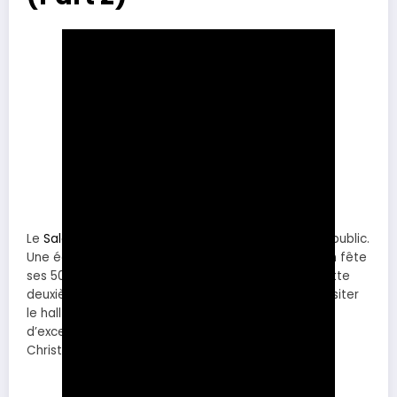
Le
Salon Rétromobile 2026
a ouvert ses portes au public.
Une édition attendue puisque cette année, le salon fête
ses 50 ans à la porte de Versailles à Paris. Dans cette
deuxième partie de vidéo
(part 1 ici)
, je vous fait visiter
le hall 7.3 où se trouvent les stands des voitures
d’exceptions avec Kidston, Joe Macari, Gooding
Christie’s…constructeurs. Embarquez dans le passé.