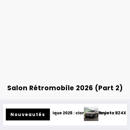
Salon Rétromobile 2026 (Part 2)
s électrique 2026 : clone de Scenic !
Toyota BZ4X Touring : électriq
Nouveautés