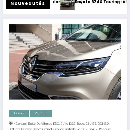
g : électrique et baroudeur !
Essai Swapa ZIP : Voitu
Nouveautés
Essais
Renault
,
,
,
,
,
,
4Control
Boite De Vitesse EDC
Boite DSG
Bose
Clio RS
DCi 130
,
,
,
,
,
DCI 160
Dunlop Sport
Grand Espace
Initiale Paris
R Link 2
Renault