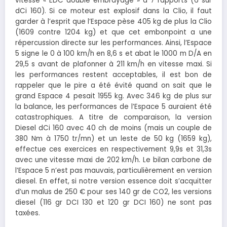
vitesse « EDC double embrayage » à 7 rapports (6 sur
dCi 160). Si ce moteur est explosif dans la Clio, il faut
garder à l’esprit que l’Espace pèse 405 kg de plus la Clio
(1609 contre 1204 kg) et que cet embonpoint a une
répercussion directe sur les performances. Ainsi, l’Espace
5 signe le 0 à 100 km/h en 8,6 s et abat le 1000 m D/A en
29,5 s avant de plafonner à 211 km/h en vitesse maxi. Si
les performances restent acceptables, il est bon de
rappeler que le pire a été évité quand on sait que le
grand Espace 4 pesait 1955 kg. Avec 346 kg de plus sur
la balance, les performances de l’Espace 5 auraient été
catastrophiques. A titre de comparaison, la version
Diesel dCi 160 avec 40 ch de moins (mais un couple de
380 Nm à 1750 tr/mn) et un leste de 50 kg (1659 kg),
effectue ces exercices en respectivement 9,9s et 31,3s
avec une vitesse maxi de 202 km/h. Le bilan carbone de
l’Espace 5 n’est pas mauvais, particulièrement en version
diesel. En effet, si notre version essence doit s’acquitter
d’un malus de 250 € pour ses 140 gr de CO2, les versions
diesel (116 gr DCI 130 et 120 gr DCI 160) ne sont pas
taxées.