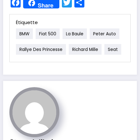
Facebook
Twitter
Partager
Share
Étiquette
BMW
Fiat 500
La Baule
Peter Auto
Rallye Des Princesse
Richard Mille
Seat