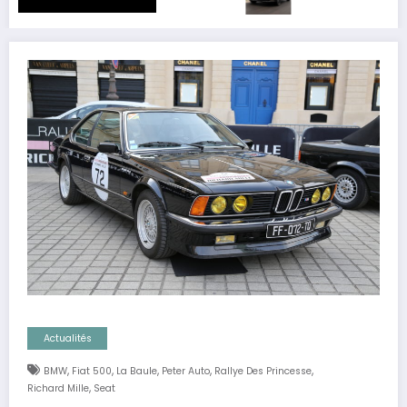
Actualités
,
,
,
,
,
BMW
Fiat 500
La Baule
Peter Auto
Rallye Des Princesse
,
Richard Mille
Seat