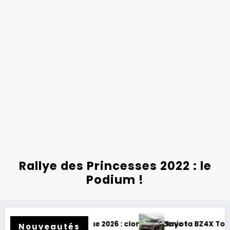
Rallye des Princesses 2022 : le
Podium !
: clone de Scenic !
Toyota BZ4X Touring : électrique et baroudeur !
Nouveautés