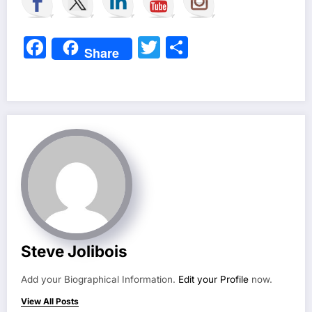
Facebook
Twitter
Partager
Share
Steve Jolibois
Add your Biographical Information.
Edit your Profile
now.
View All Posts