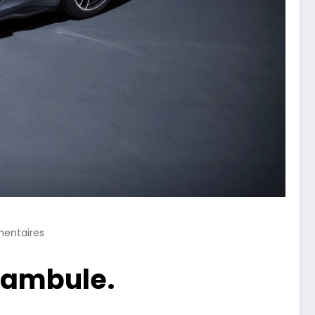
entaires
réambule.