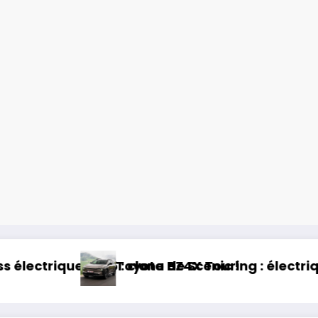
nic !
ouring : électrique et baroudeur !
Essai Swapa ZIP 