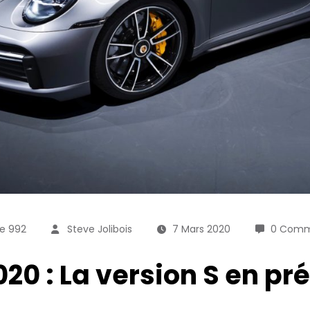
e 992
Steve Jolibois
7 Mars 2020
0 Comm
020 : La version S en p