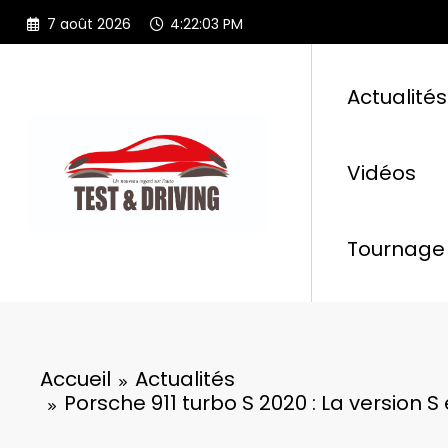
Aller
7 août 2026
4:22:04 PM
au
contenu
Actualités
Vidéos
Tournage 
Accueil
Actualités
Porsche 911 turbo S 2020 : La version 