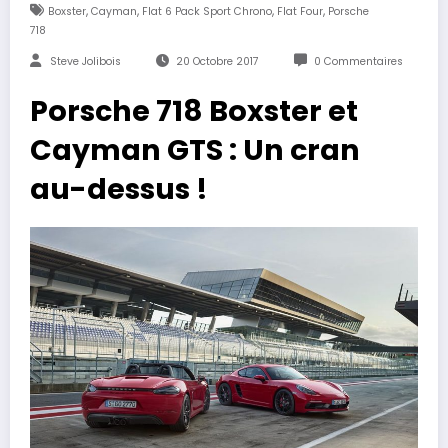
,
,
,
,
Boxster
Cayman
Flat 6 Pack Sport Chrono
Flat Four
Porsche
718
Steve Jolibois
20 Octobre 2017
0 Commentaires
Porsche 718 Boxster et
Cayman GTS : Un cran
au-dessus !