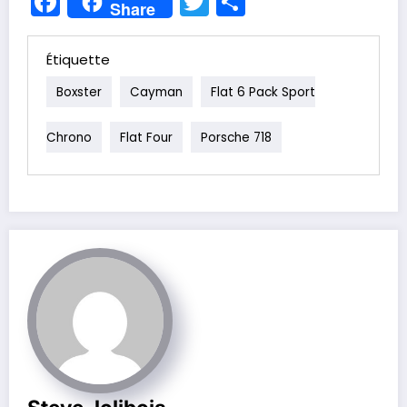
Facebook
Twitter
Partager
Share
Étiquette
Boxster
Cayman
Flat 6 Pack Sport
Chrono
Flat Four
Porsche 718