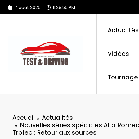
Aller
7 août 2026
11:29:57 PM
au
contenu
Actualités
Vidéos
Tournage 
Accueil
Actualités
Nouvelles séries spéciales Alfa Roméo 
Trofeo : Retour aux sources.