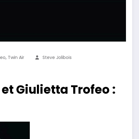
,
feo
Twin Air
Steve Jolibois
t Giulietta Trofeo :