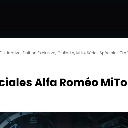
,
,
,
,
 Distinctive
Finition Exclusive
Giulietta
Mito
Séries Spéciales Tro
iales Alfa Roméo MiTo e