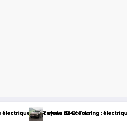
g : électrique et baroudeur !
Essai Swapa ZIP : Voi