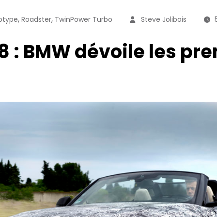
,
,
otype
Roadster
TwinPower Turbo
Steve Jolibois
8 : BMW dévoile les pr