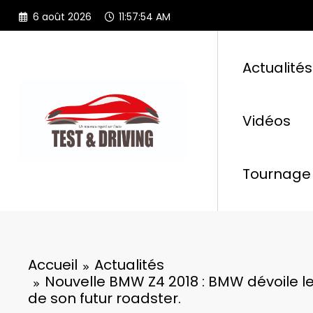
Aller
6 août 2026
11:57:56 AM
au
contenu
Actualités
Vidéos
Tournage 
Accueil
Actualités
Nouvelle BMW Z4 2018 : BMW dévoile 
de son futur roadster.