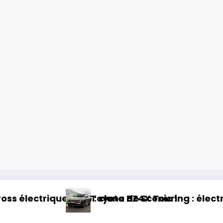
rique et baroudeur !
Essai Swapa ZIP : Voiture sans