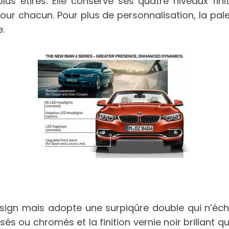
us étirés. Elle conserve ses quatre niveaux finit
our chacun. Pour plus de personnalisation, la pal
.
sign mais adopte une surpiqûre double qui n’éc
és ou chromés et la finition vernie noir brillant q