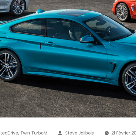
,
tedDrive
Twin TurboM
Steve Jolibois
21 Février 2