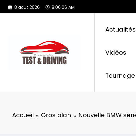
Aller
8 août 2026
8:06:07 AM
au
contenu
Actualités
Vidéos
Tournage 
Accueil
Gros plan
Nouvelle BMW série