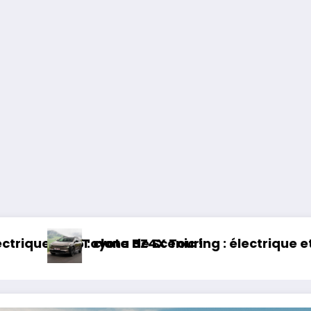
rique et baroudeur !
Essai Swapa ZIP : Voiture sans