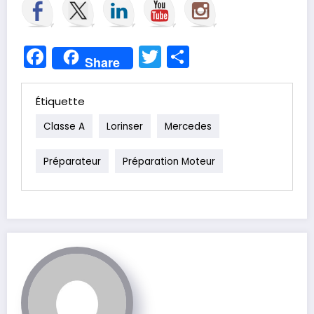
Facebook
Twitter
Partager
Share
Étiquette
Classe A
Lorinser
Mercedes
Préparateur
Préparation Moteur