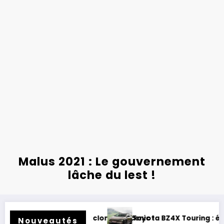
Malus 2021 : Le gouvernement
lâche du lest !
 clone de Scenic !
Toyota BZ4X Touring : électrique et baroudeur !
Nouveautés