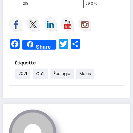
218
29 070
Facebook
Twitter
Partager
Share
Étiquette
2021
Co2
Écologie
Malus