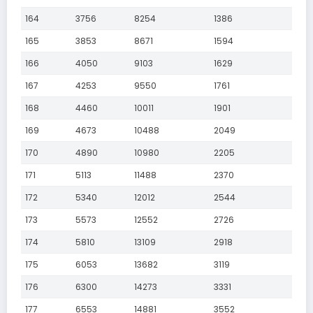
164
3756
8254
1386
165
3853
8671
1594
166
4050
9103
1629
167
4253
9550
1761
168
4460
10011
1901
169
4673
10488
2049
170
4890
10980
2205
171
5113
11488
2370
172
5340
12012
2544
173
5573
12552
2726
174
5810
13109
2918
175
6053
13682
3119
176
6300
14273
3331
177
6553
14881
3552