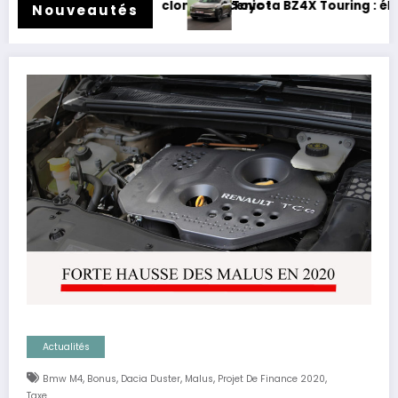
e Scenic !
Toyota BZ4X Touring : électrique et baroudeur !
Nouveautés
Actualités
,
,
,
,
,
Bmw M4
Bonus
Dacia Duster
Malus
Projet De Finance 2020
Taxe