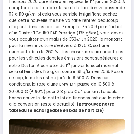
er
finances 2020 qui entrera en vigueur le 1
janvier 2020. A
compter de cette date, le seuil de taxation va passer de
117 à 110 g/km. Si cela vous semble insignifiant, sachez
que cette nouvelle mesure va faire rentrer beaucoup
d’argent dans les caisses. Exemple : En 2019 pour l’achat
d’un Duster TCe 150 FAP Prestige (135 g/km), vous devez
vous acquitter d’un malus de 353€. En 2020, le montant
pour la même voiture s’élèvera à 1276 €, soit une
augmentation de 260 % ! Les choses ne s’arrangent pas
pour les véhicules dont les émissions sont supérieures à
er
notre Duster. A compter du 1
janvier le seuil maximal
sera atteint dès 185 g/km contre 191 g/km en 2019. Passé
ce cap, le malus est majoré de 9 500 €. Dans ces
conditions, la taxe d’une BMW M4 passe de 10 500 à
2
20 000 € (+ 90%) pour 213 g de Co
par km . La seule
bonne nouvelle de cette loi de finances est que la prime
à la conversion reste d’actualité.
(Retrouvez notre
tableau téléchargeable en bas de l’article)