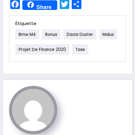
Facebook
Twitter
Partager
Share
Étiquette
Bmw M4
Bonus
Dacia Duster
Malus
Projet De Finance 2020
Taxe