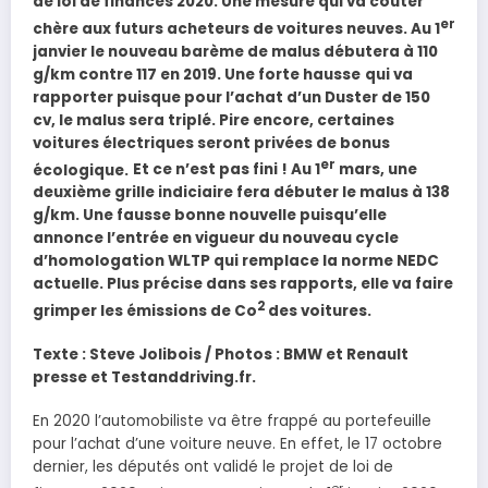
de loi de finances 2020. Une mesure qui va coûter
er
chère aux futurs acheteurs de voitures neuves. Au 1
janvier le nouveau barème de malus débutera à 110
g/km contre 117 en 2019. Une forte hausse
qui va
rapporter puisque pour l’achat d’un Duster de 150
cv, le malus sera triplé. Pire encore, certaines
voitures électriques seront privées de bonus
er
écologique.
Et ce n’est pas fini ! Au 1
mars, une
deuxième grille indiciaire fera débuter le malus à 138
g/km. Une fausse bonne nouvelle puisqu’elle
annonce l’entrée en vigueur du nouveau cycle
d’homologation WLTP qui remplace la norme NEDC
actuelle. Plus précise dans ses rapports, elle va faire
2
grimper les émissions de Co
des voitures.
Texte : Steve Jolibois / Photos : BMW et Renault
presse et Testanddriving.fr.
En 2020 l’automobiliste va être frappé au portefeuille
pour l’achat d’une voiture neuve. En effet, le 17 octobre
dernier, les députés ont validé le projet de loi de