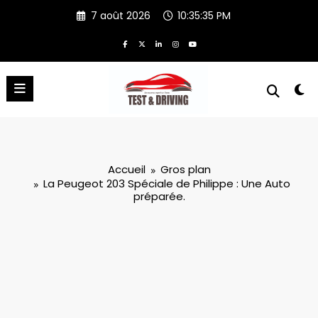
Aller
7 août 2026
10:35:36 PM
au
contenu
Accueil
Gros plan
La Peugeot 203 Spéciale de Philippe : Une Auto
préparée.