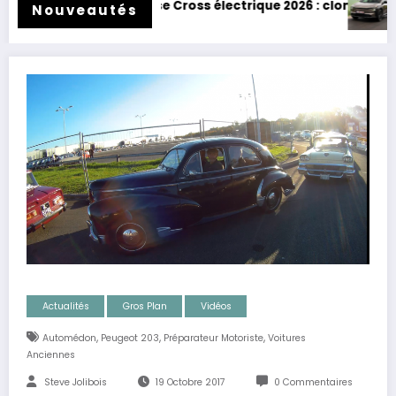
 Cross électrique 2026 : clone de Scenic !
Toyota BZ4X Touring : élec
Nouveautés
Actualités
Gros Plan
Vidéos
,
,
,
Automédon
Peugeot 203
Préparateur Motoriste
Voitures
Anciennes
Steve Jolibois
19 Octobre 2017
0 Commentaires