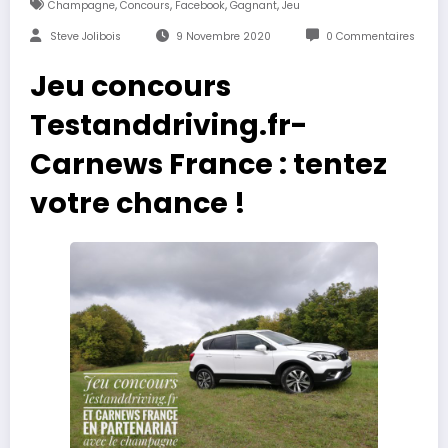
,
,
,
,
Champagne
Concours
Facebook
Gagnant
Jeu
Steve Jolibois
9 Novembre 2020
0 Commentaires
Jeu concours
Testanddriving.fr-
Carnews France : tentez
votre chance !