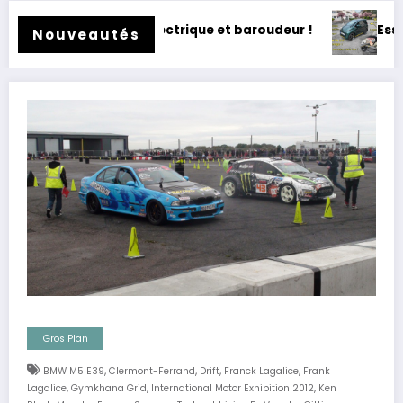
trique et baroudeur !
Essai Swapa ZIP : Voiture sans
Nouveautés
Gros Plan
,
,
,
,
BMW M5 E39
Clermont-Ferrand
Drift
Franck Lagalice
Frank
,
,
,
Lagalice
Gymkhana Grid
International Motor Exhibition 2012
Ken