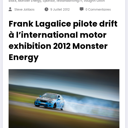
,
,
,
,
Block
Monster Energy
Sponsor
Testanddriving.fr
Vaughn Gittin
Steve Jolibois
9 Juillet 2012
0 Commentaires
Frank Lagalice pilote drift
à l’international motor
exhibition 2012 Monster
Energy