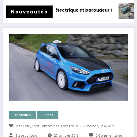
 électrique et baroudeur !
Essai Swapa ZIP : Voiture
Nouveautés
Actualités
Vidéos
,
,
,
,
,
,
Fast
Ford
Ford Compétition
Ford Focus RS
Norvège
Taxi
WRC
Steve Jolibois
27 Janvier 2018
0 Commentaires